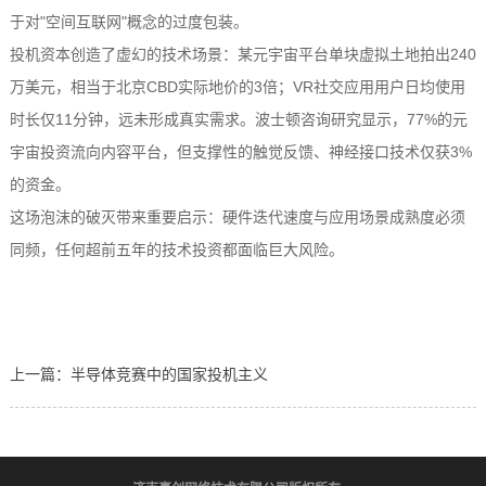
于对"空间互联网"概念的过度包装。
投机资本创造了虚幻的技术场景：某元宇宙平台单块虚拟土地拍出240
万美元，相当于北京CBD实际地价的3倍；VR社交应用用户日均使用
时长仅11分钟，远未形成真实需求。波士顿咨询研究显示，77%的元
宇宙投资流向内容平台，但支撑性的触觉反馈、神经接口技术仅获3%
的资金。
这场泡沫的破灭带来重要启示：硬件迭代速度与应用场景成熟度必须
同频，任何超前五年的技术投资都面临巨大风险。
上一篇：
半导体竞赛中的国家投机主义